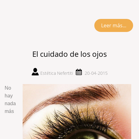
Leer más...
El cuidado de los ojos
Estética Nefertiti
20-04-2015
No
hay
nada
más