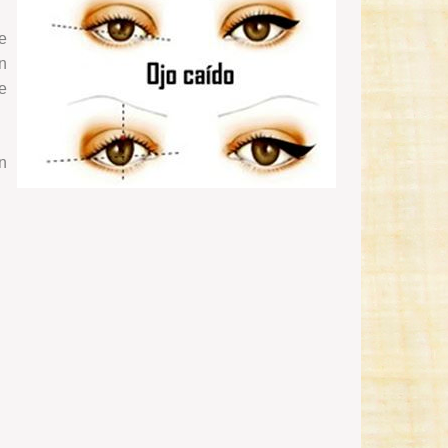
e
n
e
n