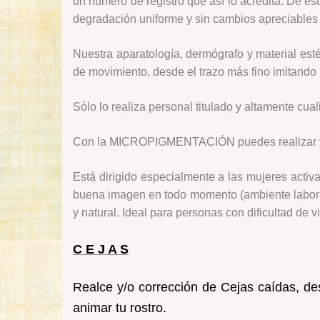
un número de registro que así lo acredita. De e
degradación uniforme y sin cambios apreciables e
Nuestra aparatología, dermógrafo y material esté
de movimiento, desde el trazo más fino imitando
Sólo lo realiza personal titulado y altamente cu
Con la MICROPIGMENTACIÓN puedes realizar y/o 
Está dirigido especialmente a las mujeres activ
buena imagen en todo momento (ambiente laboral,
y natural. Ideal para personas con dificultad de 
C E J A S
Realce y/o corrección de Cejas caídas, d
animar tu rostro.