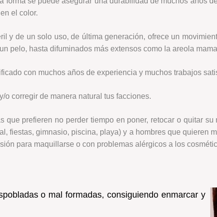
sta forma se puede asegurar una durabilidad de muchos años de e
n el color.
ril y de un solo uso, de última generación, ofrece un movimiento
 un pelo, hasta difuminados más extensos como la areola mamari
alificado con muchos años de experiencia y muchos trabajos satis
corregir de manera natural tus facciones.
as que prefieren no perder tiempo en poner, retocar o quitar su
 fiestas, gimnasio, piscina, playa) y a hombres que quieren 
visión para maquillarse o con problemas alérgicos a los cosméti
espobladas o mal formadas, consiguiendo enmarcar y